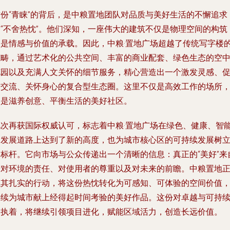
这份“青睐”的背后，是中粮置地团队对品质与美好生活的不懈追求
与“不舍热忱”。他们深知，一座伟大的建筑不仅是物理空间的构筑
更是情感与价值的承载。因此，中粮·置地广场超越了传统写字楼
范畴，通过艺术化的公共空间、丰富的商业配套、绿色生态的空
花园以及充满人文关怀的细节服务，精心营造出一个激发灵感、
进交流、关怀身心的复合型生态圈。这里不仅是高效工作的场所
更是滋养创意、平衡生活的美好社区。
此次再获国际权威认可，标志着中粮·置地广场在绿色、健康、智
的发展道路上达到了新的高度，也为城市核心区的可持续发展树
了标杆。它向市场与公众传递出一个清晰的信息：真正的“美好”来
于对环境的责任、对使用者的尊重以及对未来的前瞻。中粮置地
以其扎实的行动，将这份热忱转化为可感知、可体验的空间价值
持续为城市献上经得起时间考验的美好作品。这份对卓越与可持
的执着，将继续引领项目进化，赋能区域活力，创造长远价值。