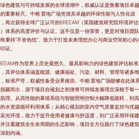
在绿色建筑与可持续发展的全球浪潮中，权威认证是衡量项目卓
性的重要标尺。中粮·置地广场凭借其卓越的环保性能与人性化设
，再次获得全球广泛认可的BREEAM（英国建筑研究院环境评估
法）体系的高度评价与认证。这不仅是一份荣誉，更是对项目团
始终秉持“不舍热忱”、致力于打造未来理想办公与商业空间初心的
力印证。
REEAM作为世界上历史最悠久、最具影响力的绿色建筑评估标准
一，其评估体系涵盖能源、健康福祉、污染、材料、管理等诸多
度，标准严苛，权威性备受业界推崇。中粮·置地广场能够在此体
中脱颖而出，源于项目自规划之初便将可持续发展理念深植于每
处肌理。从高性能的幕墙系统与智能照明控制大幅降低能耗，到
效的水资源循环利用体系；从精心规划的室内空气质量监控与优
的采光环境，致力于提升使用者健康与舒适度，到广泛采用环保
材并注重建筑全生命周期的生态影响，项目全方位践行了绿色建
的深刻内涵。