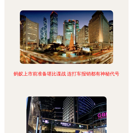
蚂蚁上市前准备堪比谍战 连打车报销都有神秘代号