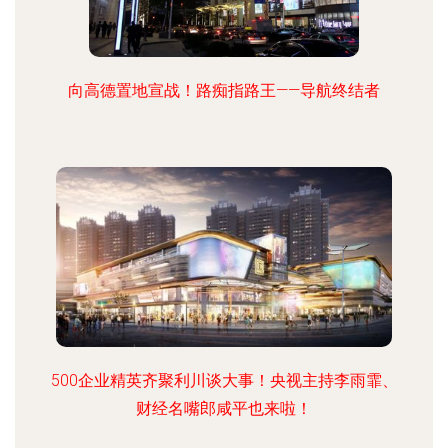
向高德置地宣战！路痴指路王——导航终结者
500企业精英齐聚利川谈大事！央视主持李雨霏、
财经名嘴郎咸平也来啦！