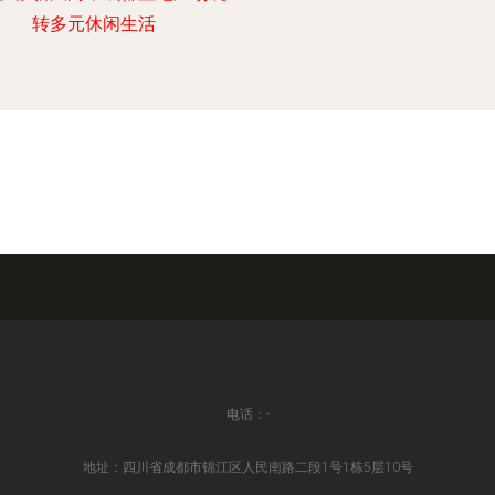
转多元休闲生活
电话：-
地址：四川省成都市锦江区人民南路二段1号1栋5层10号