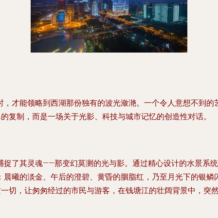
时，才能领略到西湖那份独有的波光潋滟。一个令人意想不到的
单的复制，而是一场关于光影、科技与城市记忆的创造性对话。
捕捉了其灵魂——那变幻莫测的光与影。通过精心设计的水景系
：晨曦的淡金、午后的澄碧、黄昏的胭脂红，乃至月光下的银鳞
。这一切，让匆匆经过的市民与游客，在钱塘江的壮阔背景中，突