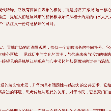
代转译。它没有停留在表象的模仿，而是提取了“潋滟”这一核
点，提醒人们这座城市的精神根系始终深植于西湖的山水人文之中
市生活注入一份诗意栖居的可能。
时代”。置地广场的西湖景观秀，恰似一个意味深长的空间符号。
大核心区域——承载历史与文化的西湖，与代表未来与活力的钱塘
一眼望见的是钱塘江的现在与心中漾起的却是西湖的过去与温情
普通的装饰性水景，升华为具有话题性与感染力的公共艺术。它给
察身边的环境，思考传统与现代的关系。对于市民，它是家门口
是一个地理上的错位，而是一次精心策划的文化邂逅。它证明，