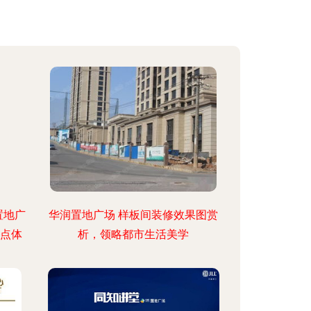
置地广
华润置地广场 样板间装修效果图赏
甜点体
析，领略都市生活美学