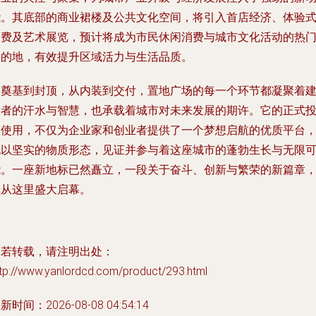
能。其底部的商业裙楼及公共文化空间，将引入首店经济、体验
消费及艺术展览，预计将成为市民休闲消费与城市文化活动的热
目的地，有效提升区域活力与生活品质。
从奠基到封顶，从内装到交付，置地广场的每一个环节都凝聚着
设者的汗水与智慧，也承载着城市对未来发展的期许。它的正式
入使用，不仅为企业家和创业者提供了一个梦想启航的优质平台
也以坚实的物质形态，见证并参与着这座城市的蓬勃生长与无限
能。一座新地标已然矗立，一段关于奋斗、创新与繁荣的新篇章
正从这里盛大启幕。
如若转载，请注明出处：
ttp://www.yanlordcd.com/product/293.html
新时间：2026-08-08 04:54:14