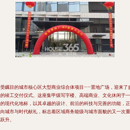
备受瞩目的城市核心区大型商业综合体项目——置地广场，迎来了
大的竣工交付仪式。这座集甲级写字楼、高端商业、文化休闲于
体的现代化地标，以其卓越的设计、前沿的科技与完善的功能，
式向城市与时代献礼，标志着区域商务能级与城市面貌的又一次
大跃升。