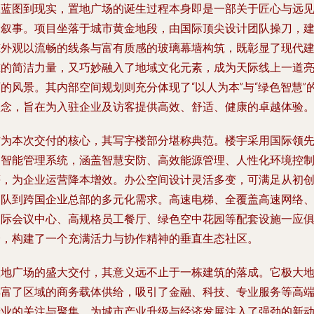
从蓝图到现实，置地广场的诞生过程本身即是一部关于匠心与远
的叙事。项目坐落于城市黄金地段，由国际顶尖设计团队操刀，
筑外观以流畅的线条与富有质感的玻璃幕墙构筑，既彰显了现代
筑的简洁力量，又巧妙融入了地域文化元素，成为天际线上一道
的风景。其内部空间规划则充分体现了“以人为本”与“绿色智慧”
理念，旨在为入驻企业及访客提供高效、舒适、健康的卓越体验
作为本次交付的核心，其写字楼部分堪称典范。楼宇采用国际领
的智能管理系统，涵盖智慧安防、高效能源管理、人性化环境控
等，为企业运营降本增效。办公空间设计灵活多变，可满足从初
团队到跨国企业总部的多元化需求。高速电梯、全覆盖高速网络
国际会议中心、高规格员工餐厅、绿色空中花园等配套设施一应
全，构建了一个充满活力与协作精神的垂直生态社区。
置地广场的盛大交付，其意义远不止于一栋建筑的落成。它极大
丰富了区域的商务载体供给，吸引了金融、科技、专业服务等高
产业的关注与聚集，为城市产业升级与经济发展注入了强劲的新