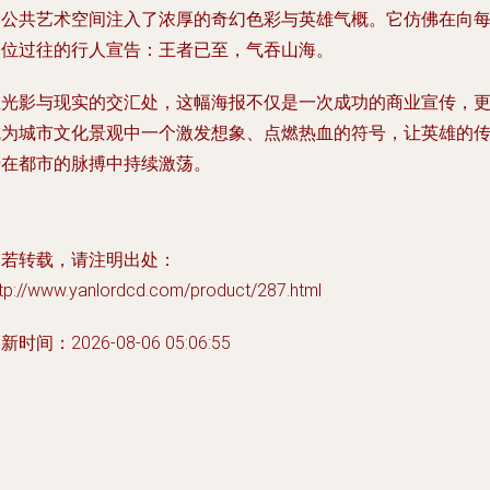
的公共艺术空间注入了浓厚的奇幻色彩与英雄气概。它仿佛在向
一位过往的行人宣告：王者已至，气吞山海。
在光影与现实的交汇处，这幅海报不仅是一次成功的商业宣传，
成为城市文化景观中一个激发想象、点燃热血的符号，让英雄的
奇在都市的脉搏中持续激荡。
如若转载，请注明出处：
ttp://www.yanlordcd.com/product/287.html
新时间：2026-08-06 05:06:55