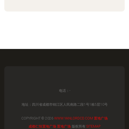
电话：-
地址：四川省成都市锦江区人民南路二段1号1栋5层10号
COPYRIGHT © 2026
WWW.YANLORDCD.COM
置地广场
成都仁恒置地广场
置地广场
版权所有
SITEMAP