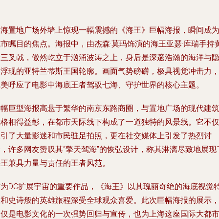
上海置地广场外墙上惊现一幅震撼的《海王》巨幅海报，瞬间成
城市瞩目的焦点。海报中，由杰森·莫玛饰演的海王亚瑟·库瑞手持
金三叉戟，傲然屹立于汹涌波涛之上，身后是深邃浩瀚的海洋与
约浮现的亚特兰蒂斯王国轮廓。画面气势磅礴，极具视觉冲击力
完美呼应了电影中海底王者驾驭七海、守护世界的核心主题。
这幅巨型海报高悬于繁华的南京东路商圈，与置地广场的现代建
风格相得益彰，在都市天际线下构成了一道独特的风景线。它不
吸引了大量影迷和市民驻足拍照，更在社交媒体上引发了热烈讨
论，许多网友赞叹其“擎天驾海”的恢弘设计，称其淋漓尽致地展现
海王兼具力量与责任的王者风范。
作为DC扩展宇宙的重要作品，《海王》以其瑰丽奇绝的海底视觉
效和史诗般的英雄旅程深受全球观众喜爱。此次巨幅海报的展示
不仅是电影文化的一次强势回归与宣传，也为上海这座国际大都