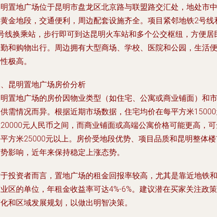
昆明置地广场位于昆明市盘龙区北京路与联盟路交汇处，地处市
心黄金地段，交通便利，周边配套设施齐全。项目紧邻地铁2号线
3号线换乘站，步行即可到达昆明火车站和多个公交枢纽，方便居
通勤和购物出行。周边拥有大型商场、学校、医院和公园，生活
利性极高。
二、昆明置地广场房价分析
昆明置地广场的房价因物业类型（如住宅、公寓或商业铺面）和
供需情况而异。根据近期市场数据，住宅均价在每平方米15000
20000元人民币之间，而商业铺面或高端公寓价格可能更高，可
平方米25000元以上。房价受地段优势、项目品质和昆明整体楼
趋势影响，近年来保持稳定上涨态势。
对于投资者而言，置地广场的租金回报率较高，尤其是靠近地铁
业区的单位，年租金收益率可达4%-6%。建议潜在买家关注政策
变化和区域发展规划，以做出明智决策。