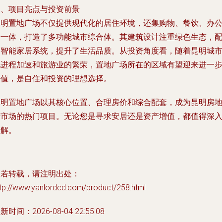
三、项目亮点与投资前景
昆明置地广场不仅提供现代化的居住环境，还集购物、餐饮、办
于一体，打造了多功能城市综合体。其建筑设计注重绿色生态，
备智能家居系统，提升了生活品质。从投资角度看，随着昆明城
化进程加速和旅游业的繁荣，置地广场所在的区域有望迎来进一
升值，是自住和投资的理想选择。
昆明置地广场以其核心位置、合理房价和综合配套，成为昆明房
产市场的热门项目。无论您是寻求安居还是资产增值，都值得深
了解。
如若转载，请注明出处：
ttp://www.yanlordcd.com/product/258.html
新时间：2026-08-04 22:55:08