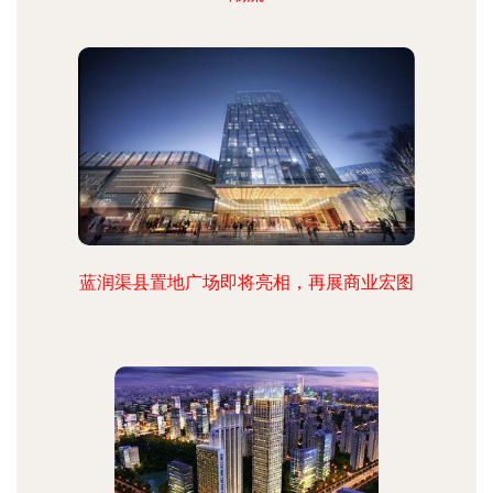
蓝润渠县置地广场即将亮相，再展商业宏图